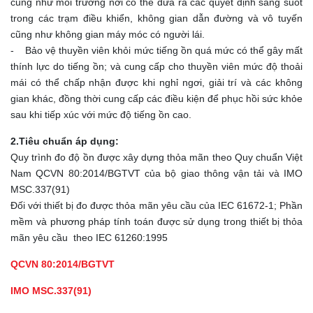
cũng như môi trường nơi có thể đưa ra các quyết định sáng suốt
trong các trạm điều khiển, không gian dẫn đường và vô tuyến
cũng như không gian máy móc có người lái.
- Bảo vệ thuyền viên khỏi mức tiếng ồn quá mức có thể gây mất
thính lực do tiếng ồn; và cung cấp cho thuyền viên mức độ thoải
mái có thể chấp nhận được khi nghỉ ngơi, giải trí và các không
gian khác, đồng thời cung cấp các điều kiện để phục hồi sức khỏe
sau khi tiếp xúc với mức độ tiếng ồn cao.
2.Tiêu chuẩn áp dụng:
Quy trình đo độ ồn được xây dựng thỏa mãn theo Quy chuẩn Việt
Nam QCVN 80:2014/BGTVT của bộ giao thông vận tải và IMO
MSC.337(91)
Đối với thiết bị đo được thỏa mãn yêu cầu của IEC 61672-1; Phần
mềm và phương pháp tính toán được sử dụng trong thiết bị thỏa
mãn yêu cầu theo IEC 61260:1995
QCVN 80:2014/BGTVT
IMO MSC.337(91)