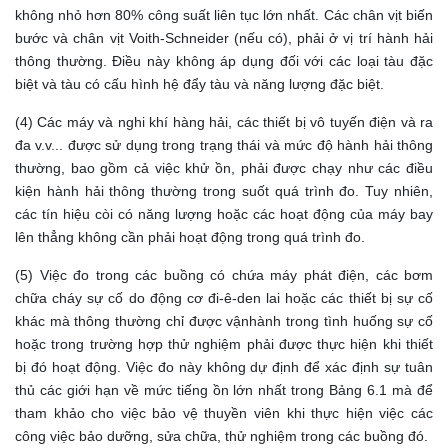
không nhỏ hơn 80% công suất liên tục lớn nhất. Các chân vịt biến
bước và chân vịt Voith-Schneider (nếu có), phải ở vị trí hành hải
thông thường. Điều này không áp dụng đối với các loại tàu đặc
biệt và tàu có cấu hình hệ đẩy tàu và năng lượng đặc biệt.
(4) Các máy và nghi khí hàng hải, các thiết bị vô tuyến điện và ra
đa v.v... được sử dụng trong trạng thái và mức độ hành hải thông
thường, bao gồm cả việc khử ồn, phải được chạy như các điều
kiện hành hải thông thường trong suốt quá trình đo. Tuy nhiên,
các tín hiệu còi có năng lượng hoặc các hoạt động của máy bay
lên thẳng không cần phải hoạt động trong quá trình đo.
(5) Việc đo trong các buồng có chứa máy phát điện, các bơm
chữa cháy sự cố do động cơ đi-ê-den lai hoặc các thiết bị sự cố
khác mà thông thường chỉ được vậnhành trong tình huống sự cố
hoặc trong trường hợp thử nghiệm phải được thực hiện khi thiết
bị đó hoạt động. Việc đo này không dự định để xác định sự tuân
thủ các giới hạn về mức tiếng ồn lớn nhất trong Bảng 6.1 mà để
tham khảo cho việc bảo vệ thuyền viên khi thực hiện việc các
công việc bảo dưỡng, sửa chữa, thử nghiệm trong các buồng đó.