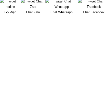
chống cháy và nội thất tàu
thử đường dài để tính hiệu
thủy
quả năng lượng-EEDI
Gọi điện
Chat Zalo
Chat Whatsapp
Chat Facebook
Dịch vụ
Lắp Đặt Và Bảo Dưỡng Hệ Thống Vô Tuyến Điện Và
Nghi Khí Hàng Hải
Lắp Đặt Vật Liệu Cách Nhiệt, Chống Cháy Và Nội Thất
Tàu Thủy
Đo Độ Ồn Trên Tàu Biển Đóng Mới Chạy Tuyến Quốc
Tế
Đo Công Suất Máy Chính Để Tính Hiệu Quả Năng
Lượng-EEDI
Đo Dao Động Xoắn Hệ Trục