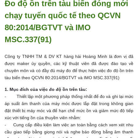
Đo độ ồn trên tàu biển đóng mới
chạy tuyến quốc tế theo QCVN
80:2014/BGTVT và IMO
MSC.337(91)
Công ty TNHH TM & DV KT hàng hải Hoàng Minh là đơn vị đã
được maker ủy quyền, các kỹ thuật viên đã được đào tạo về
chuyên môn và có đầy đủ máy đo để thực hiện việc đo độ ồn trên
tàu biển theo QCVN 80:2014/BGTVT và IMO MSC.337(91)
1. Mục đích của việc đo độ ồn trên tàu:
- Thiết lập một phương pháp thống nhất để đo và ghi lại mức
áp suất âm thanh của máy móc được lắp đặt trong không gian
đặt thiết bị máy móc và để hạn chế mức ồn và giảm mức độ tiếp
xúc với tiếng ồn của thuyền viên nhằm:
- Cung cấp điều kiện làm việc an toàn bằng cách xem xét nhu
cầu giao tiếp bằng giọng nói và nghe báo động bằng âm thanh