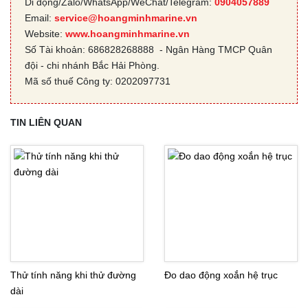
Di động/Zalo/WhatsApp/WeChat/Telegram:
0904057889
Email:
service@hoangminhmarine.vn
Website:
www.hoangminhmarine.vn
Số Tài khoản: 686828268888 - Ngân Hàng TMCP Quân
đội - chi nhánh Bắc Hải Phòng.
Mã số thuế Công ty: 0202097731
TIN LIÊN QUAN
Thử tính năng khi thử đường
Đo dao động xoắn hệ trục
dài