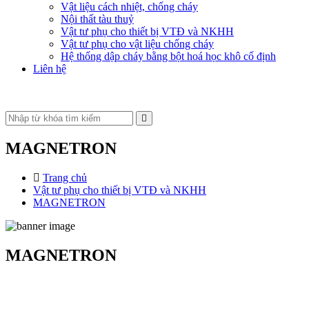
Vật liệu cách nhiệt, chống cháy
Nội thất tàu thuỷ
Vật tư phụ cho thiết bị VTĐ và NKHH
Vật tư phụ cho vật liệu chống cháy
Hệ thống dập cháy bằng bột hoá học khô cố định
Liên hệ
MAGNETRON
Trang chủ
Vật tư phụ cho thiết bị VTĐ và NKHH
MAGNETRON
Xem chi tiết
MAGNETRON
MAGNETRON
E2V MAGNETRON, Model: MG4010
Xem chi tiết