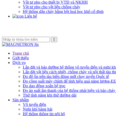
Vật tư phụ cho thiết bị VTĐ và NKHH
Vật tư phụ cho vật liệu chống cháy
Hệ thống dập cháy bằng bột hoá học khô cố định
Liên hệ
Trang chủ
Giới thiệu
Dịch vụ
Lắp đặt và bảo dưỡng hệ thống vô tuyến điện và nghi kh
Lắp đặt vật liệu cách nhiệt, chống cháy và nội thất tàu th
Đo độ ồn trên tàu biển đóng mới chạy tuyến Quốc tế
Đo công suất máy chính để tính hiệu quả năng lượng-E
Đo dao động xoắn hệ trục
Đo áp suất âm thanh của hệ thống phát hiện và báo cháy
Thử tính năng khi thử đường dài
Sản phẩm
Vô tuyến điện
Nghi khí hàng hải
Hệ thống thông tin nội bộ