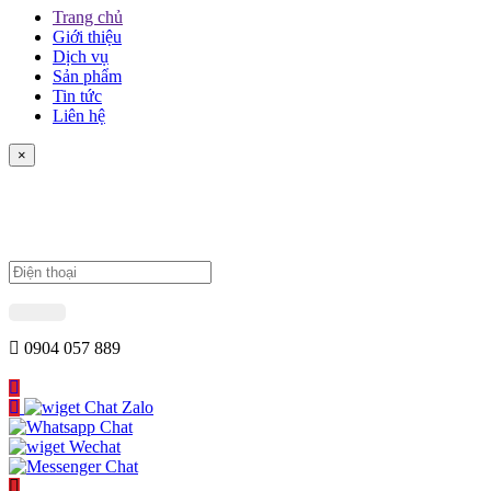
Trang chủ
Giới thiệu
Dịch vụ
Sản phẩm
Tin tức
Liên hệ
×
0904 057 889