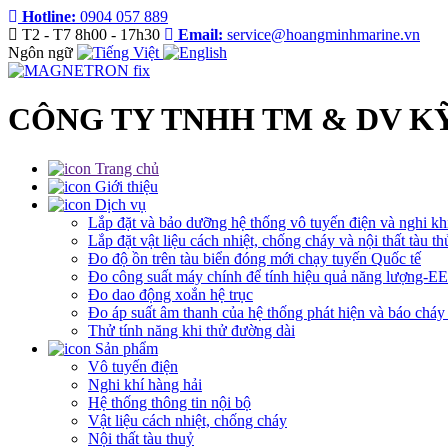
Hotline:
0904 057 889
T2 - T7 8h00 - 17h30
Email:
service@hoangminhmarine.vn
Ngôn ngữ
CÔNG TY TNHH TM & DV K
Trang chủ
Giới thiệu
Dịch vụ
Lắp đặt và bảo dưỡng hệ thống vô tuyến điện và nghi kh
Lắp đặt vật liệu cách nhiệt, chống cháy và nội thất tàu th
Đo độ ồn trên tàu biển đóng mới chạy tuyến Quốc tế
Đo công suất máy chính để tính hiệu quả năng lượng-E
Đo dao động xoắn hệ trục
Đo áp suất âm thanh của hệ thống phát hiện và báo cháy
Thử tính năng khi thử đường dài
Sản phẩm
Vô tuyến điện
Nghi khí hàng hải
Hệ thống thông tin nội bộ
Vật liệu cách nhiệt, chống cháy
Nội thất tàu thuỷ