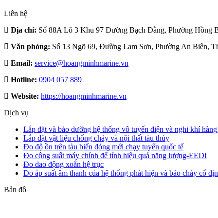
Liên hệ
Địa chỉ:
Số 88A Lô 3 Khu 97 Đường Bạch Đằng, Phường Hồng B
Văn phòng:
Số 13 Ngõ 69, Đường Lam Sơn, Phường An Biên, T
Email:
service@hoangminhmarine.vn
Hotline:
0904 057 889
Website:
https://hoangminhmarine.vn
Dịch vụ
Lắp đặt và bảo dưỡng hệ thống vô tuyến điện và nghi khí hàng
Lắp đặt vật liệu chống cháy và nội thất tàu thủy
Đo độ ồn trên tàu biển đóng mới chạy tuyến quốc tế
Đo công suất máy chính để tính hiệu quả năng lượng-EEDI
Đo dao động xoắn hệ trục
Đo áp suất âm thanh của hệ thống phát hiện và báo cháy cố đị
Bản đồ