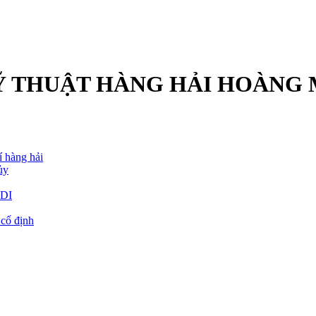
Ỹ THUẬT
HÀNG HẢI HOÀNG 
í hàng hải
ủy
EDI
 cố định